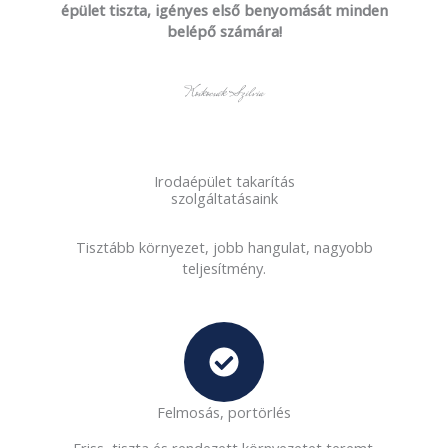
épület tiszta, igényes első benyomását minden
belépő számára!
Koskocsák Szilvia
Irodaépület takarítás
szolgáltatásaink
Tisztább környezet, jobb hangulat, nagyobb
teljesítmény.
Felmosás, portörlés
Friss, tiszta és rendezett környezetet teremt.