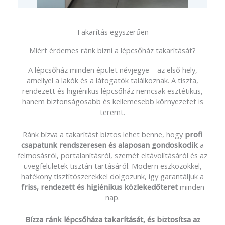
Takarítás egyszerűen
Miért érdemes ránk bízni a lépcsőház takarítását?
A lépcsőház minden épület névjegye – az első hely,
amellyel a lakók és a látogatók találkoznak. A tiszta,
rendezett és higiénikus lépcsőház nemcsak esztétikus,
hanem biztonságosabb és kellemesebb környezetet is
teremt.
Ránk bízva a takarítást biztos lehet benne, hogy
profi
csapatunk rendszeresen és alaposan gondoskodik
a
felmosásról, portalanításról, szemét eltávolításáról és az
üvegfelületek tisztán tartásáról. Modern eszközökkel,
hatékony tisztítószerekkel dolgozunk, így garantáljuk a
friss, rendezett és higiénikus közlekedőteret
minden
nap.
Bízza ránk lépcsőháza takarítását, és biztosítsa az