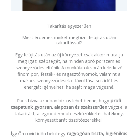
Takarítás egyszerűen
Miért érdemes minket megbízni felújítás utáni
takarítással?
Egy felújítás után az új környezet csak akkor mutatja
meg igazi szépségét, ha minden apró porszem és
szennyeződés eltűnik. A munkálatok során keletkező
finom por, festék- és ragasztónyomok, valamint a
makacs szennyeződések eltávolítása sok időt és
energiát igényelhet, ha saját maga végezné.
Ránk bízva azonban biztos lehet benne, hogy
profi
csapatunk gyorsan, alaposan és szakszerűen
végzi el a
takarítást, a legmodernebb eszközökkel és hatékony,
környezetbarát tisztítószerekkel.
Így Ön rövid időn belül egy
ragyogóan tiszta, higiénikus